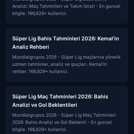
Analizi: Maç Tahminleri ve Takım İstati - En guncel
bilgile. 166,829+ kullanici.
Süper Lig Bahis Tahminleri 2026: Kemal'in
Analiz Rehberi
Mundialgrupos 2026 - Süper Lig maçlarına yönelik
uzman tahminler, analiz ve ipuçları. Kemal'in
rehber. 166,829+ kullanici.
Süper Lig Maç Tahminleri 2026: Bahis
Analizi ve Gol Beklentileri
Mundialgrupos 2026 - Süper Lig Maç Tahminleri
2026: Bahis Analizi ve Gol Beklenti - En guncel
bilgile. 166,829+ kullanici.