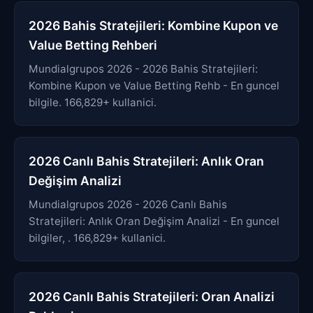
2026 Bahis Stratejileri: Kombine Kupon ve
Value Betting Rehberi
Mundialgrupos 2026 - 2026 Bahis Stratejileri:
Kombine Kupon ve Value Betting Rehb - En guncel
bilgile. 166,829+ kullanici.
2026 Canlı Bahis Stratejileri: Anlık Oran
Değişim Analizi
Mundialgrupos 2026 - 2026 Canlı Bahis
Stratejileri: Anlık Oran Değişim Analizi - En guncel
bilgiler, . 166,829+ kullanici.
2026 Canlı Bahis Stratejileri: Oran Analizi