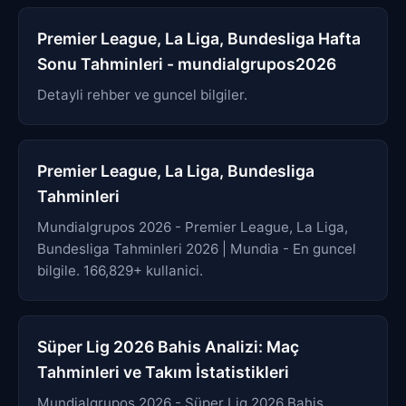
Premier League, La Liga, Bundesliga Hafta
Sonu Tahminleri - mundialgrupos2026
Detayli rehber ve guncel bilgiler.
Premier League, La Liga, Bundesliga
Tahminleri
Mundialgrupos 2026 - Premier League, La Liga,
Bundesliga Tahminleri 2026 | Mundia - En guncel
bilgile. 166,829+ kullanici.
Süper Lig 2026 Bahis Analizi: Maç
Tahminleri ve Takım İstatistikleri
Mundialgrupos 2026 - Süper Lig 2026 Bahis