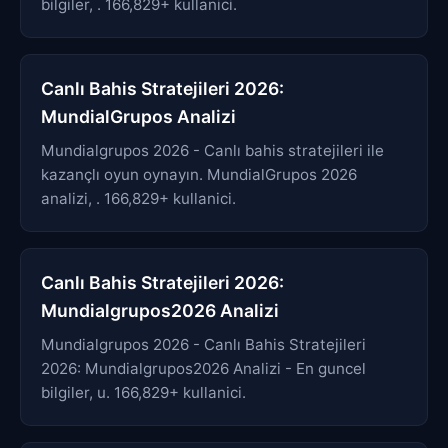
bilgiler, . 166,829+ kullanici.
Canlı Bahis Stratejileri 2026:
MundialGrupos Analizi
Mundialgrupos 2026 - Canlı bahis stratejileri ile
kazançlı oyun oynayın. MundialGrupos 2026
analizi, . 166,829+ kullanici.
Canlı Bahis Stratejileri 2026:
Mundialgrupos2026 Analizi
Mundialgrupos 2026 - Canlı Bahis Stratejileri
2026: Mundialgrupos2026 Analizi - En guncel
bilgiler, u. 166,829+ kullanici.