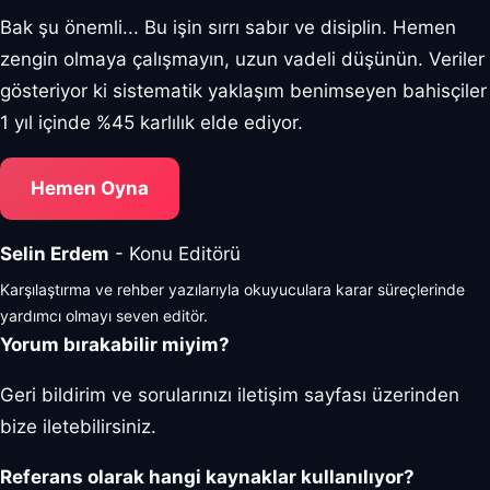
Bak şu önemli... Bu işin sırrı sabır ve disiplin. Hemen
zengin olmaya çalışmayın, uzun vadeli düşünün. Veriler
gösteriyor ki sistematik yaklaşım benimseyen bahisçiler
1 yıl içinde %45 karlılık elde ediyor.
Hemen Oyna
Selin Erdem
- Konu Editörü
Karşılaştırma ve rehber yazılarıyla okuyuculara karar süreçlerinde
yardımcı olmayı seven editör.
Yorum bırakabilir miyim?
Geri bildirim ve sorularınızı iletişim sayfası üzerinden
bize iletebilirsiniz.
Referans olarak hangi kaynaklar kullanılıyor?