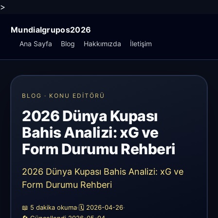
>
Mundialgrupos2026
Ana Sayfa
Blog
Hakkımızda
İletişim
BLOG · KONU EDITÖRÜ
2026 Dünya Kupası
Bahis Analizi: xG ve
Form Durumu Rehberi
2026 Dünya Kupası Bahis Analizi: xG ve
Form Durumu Rehberi
📖 5 dakika okuma
·
🗓️ 2026-04-26
·