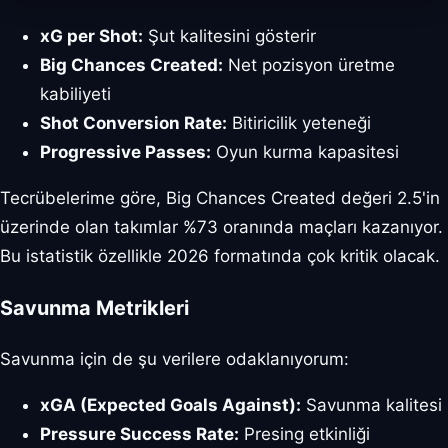
xG per Shot:
Şut kalitesini gösterir
Big Chances Created:
Net pozisyon üretme
kabiliyeti
Shot Conversion Rate:
Bitiricilik yeteneği
Progressive Passes:
Oyun kurma kapasitesi
Tecrübelerime göre, Big Chances Created değeri 2.5'in
üzerinde olan takımlar %73 oranında maçları kazanıyor.
Bu istatistik özellikle 2026 formatında çok kritik olacak.
Savunma Metrikleri
Savunma için de şu verilere odaklanıyorum:
xGA (Expected Goals Against):
Savunma kalitesi
Pressure Success Rate:
Presing etkinliği