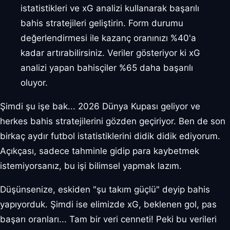
istatistikleri ve xG analizi kullanarak başarılı
bahis stratejileri geliştirin. Form durumu
değerlendirmesi ile kazanç oranınızı %40'a
kadar artırabilirsiniz. Veriler gösteriyor ki xG
analizi yapan bahisçiler %65 daha başarılı
oluyor.
Şimdi şu işe bak... 2026 Dünya Kupası geliyor ve
herkes bahis stratejilerini gözden geçiriyor. Ben de son
birkaç aydır futbol istatistiklerini didik didik ediyorum.
Açıkçası, sadece tahminle gidip para kaybetmek
istemiyorsanız, bu işi bilimsel yapmak lazım.
Düşünsenize, eskiden "şu takım güçlü" deyip bahis
yapıyorduk. Şimdi ise elimizde xG, beklenen gol, pas
başarı oranları... Tam bir veri cenneti! Peki bu verileri