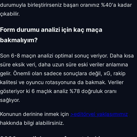
durumuyla birleştirirseniz başarı oranınız %40'a kadar
çıkabilir.
Form durumu analizi için kaç maça
bakmalıyım?
Son 6-8 maçın analizi optimal sonuç veriyor. Daha kısa
süre eksik veri, daha uzun süre eski veriler anlamına
gelir. Önemli olan sadece sonuçlara değil, xG, rakip
kalitesi ve oyuncu rotasyonuna da bakmak. Veriler
gösteriyor ki 6 maçlık analiz %78 doğruluk oranı
sağlıyor.
Konunun derinine inmek için
>editöryel yaklaşımımız
hakkında bilgi alabilirsiniz.