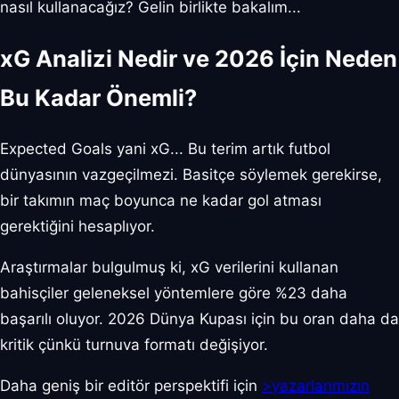
nasıl kullanacağız? Gelin birlikte bakalım...
xG Analizi Nedir ve 2026 İçin Neden
Bu Kadar Önemli?
Expected Goals yani xG... Bu terim artık futbol
dünyasının vazgeçilmezi. Basitçe söylemek gerekirse,
bir takımın maç boyunca ne kadar gol atması
gerektiğini hesaplıyor.
Araştırmalar bulgulmuş ki, xG verilerini kullanan
bahisçiler geleneksel yöntemlere göre %23 daha
başarılı oluyor. 2026 Dünya Kupası için bu oran daha da
kritik çünkü turnuva formatı değişiyor.
Daha geniş bir editör perspektifi için
>yazarlarımızın