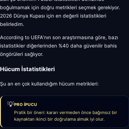
boğulmamak için doğru metrikleri seçmek gerekiyor.
2026 Dünya Kupası için en değerli istatistikleri
belirledim.
According to UEFA'nın son araştırmasına göre, bazı
istatistikler diğerlerinden %40 daha güvenilir bahis
öngörüleri sağlıyor.
Hücum İstatistikleri
Şu an en çok kullandığım hücum metrikleri:
💡
PRO IPUCU
Pratik bir öneri: kararı vermeden önce bağımsız bir
kaynaktan ikinci bir doğrulama almak iyi olur.