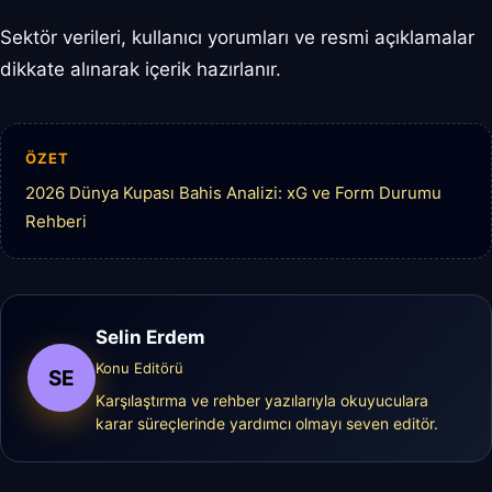
Sektör verileri, kullanıcı yorumları ve resmi açıklamalar
dikkate alınarak içerik hazırlanır.
ÖZET
2026 Dünya Kupası Bahis Analizi: xG ve Form Durumu
Rehberi
Selin Erdem
Konu Editörü
SE
Karşılaştırma ve rehber yazılarıyla okuyuculara
karar süreçlerinde yardımcı olmayı seven editör.