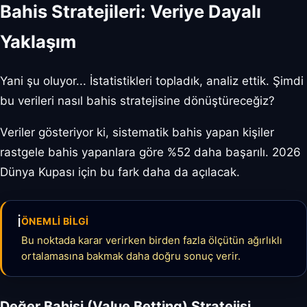
Bahis Stratejileri: Veriye Dayalı
Yaklaşım
Yani şu oluyor... İstatistikleri topladık, analiz ettik. Şimdi
bu verileri nasıl bahis stratejisine dönüştüreceğiz?
Veriler gösteriyor ki, sistematik bahis yapan kişiler
rastgele bahis yapanlara göre %52 daha başarılı. 2026
Dünya Kupası için bu fark daha da açılacak.
ℹ️
ÖNEMLI BILGI
Bu noktada karar verirken birden fazla ölçütün ağırlıklı
ortalamasına bakmak daha doğru sonuç verir.
Değer Bahisi (Value Betting) Stratejisi