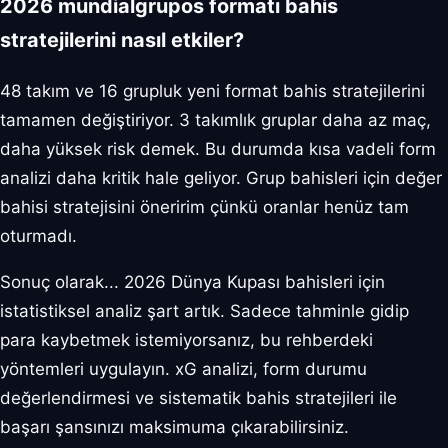
2026 mundialgrupos formatı bahis
stratejilerini nasıl etkiler?
48 takım ve 16 grupluk yeni format bahis stratejilerini
tamamen değiştiriyor. 3 takımlık gruplar daha az maç,
daha yüksek risk demek. Bu durumda kısa vadeli form
analizi daha kritik hale geliyor. Grup bahisleri için değer
bahisi stratejisini öneririm çünkü oranlar henüz tam
oturmadı.
Sonuç olarak... 2026 Dünya Kupası bahisleri için
istatistiksel analiz şart artık. Sadece tahminle gidip
para kaybetmek istemiyorsanız, bu rehberdeki
yöntemleri uygulayın. xG analizi, form durumu
değerlendirmesi ve sistematik bahis stratejileri ile
başarı şansınızı maksimuma çıkarabilirsiniz.