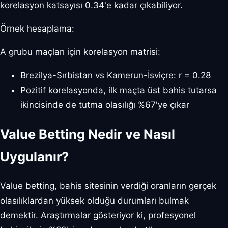
korelasyon katsayısı 0.34'e kadar çıkabiliyor.
Örnek hesaplama:
A grubu maçları için korelasyon matrisi:
Brezilya-Sırbistan vs Kamerun-İsviçre: r = 0.28
Pozitif korelasyonda, ilk maçta üst bahis tutarsa
ikincisinde de tutma olasılığı %67'ye çıkar
Value Betting Nedir ve Nasıl
Uygulanır?
Value betting, bahis sitesinin verdiği oranların gerçek
olasılıklardan yüksek olduğu durumları bulmak
demektir. Araştırmalar gösteriyor ki, profesyonel