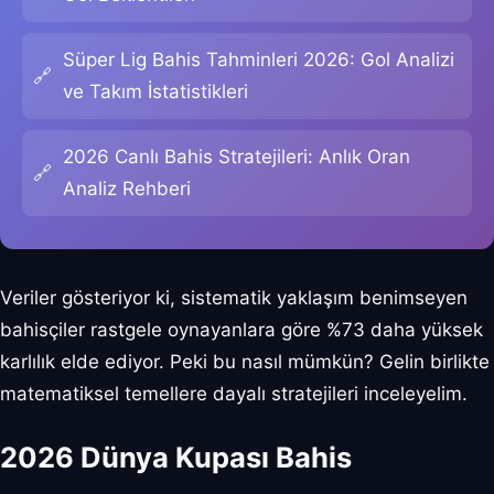
Süper Lig Bahis Tahminleri 2026: Gol Analizi
🔗
ve Takım İstatistikleri
2026 Canlı Bahis Stratejileri: Anlık Oran
🔗
Analiz Rehberi
Veriler gösteriyor ki, sistematik yaklaşım benimseyen
bahisçiler rastgele oynayanlara göre %73 daha yüksek
karlılık elde ediyor. Peki bu nasıl mümkün? Gelin birlikte
matematiksel temellere dayalı stratejileri inceleyelim.
2026 Dünya Kupası Bahis