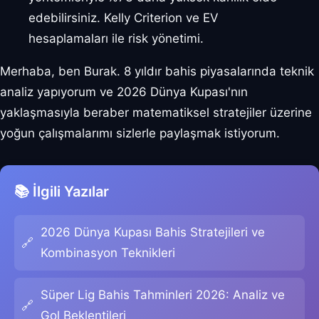
edebilirsiniz. Kelly Criterion ve EV
hesaplamaları ile risk yönetimi.
Merhaba, ben Burak. 8 yıldır bahis piyasalarında teknik
analiz yapıyorum ve 2026 Dünya Kupası'nın
yaklaşmasıyla beraber matematiksel stratejiler üzerine
yoğun çalışmalarımı sizlerle paylaşmak istiyorum.
📚 İlgili Yazılar
2026 Dünya Kupası Bahis Stratejileri ve
🔗
Kombinasyon Teknikleri
Süper Lig Bahis Tahminleri 2026: Analiz ve
🔗
Gol Beklentileri