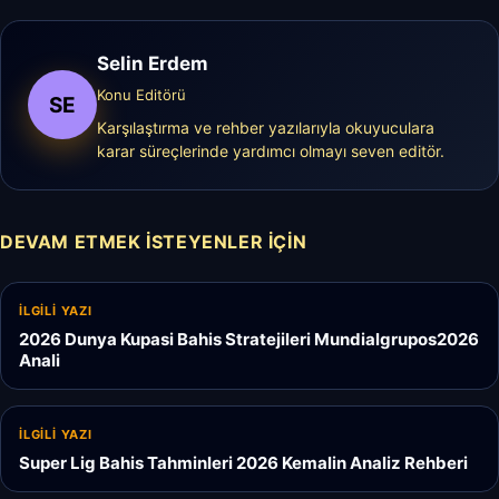
Selin Erdem
Konu Editörü
SE
Karşılaştırma ve rehber yazılarıyla okuyuculara
karar süreçlerinde yardımcı olmayı seven editör.
DEVAM ETMEK ISTEYENLER IÇIN
İLGILI YAZI
2026 Dunya Kupasi Bahis Stratejileri Mundialgrupos2026
Anali
İLGILI YAZI
Super Lig Bahis Tahminleri 2026 Kemalin Analiz Rehberi