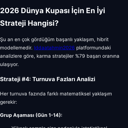
2026 Dünya Kupası İçin En İyi
Strateji Hangisi?
Şu an en çok gördüğüm başarılı yaklaşım, hibrit
modellemedir.
Iddaatahmin2026
platformundaki
analizlere göre, karma stratejiler %79 başarı oranına
ulaşıyor.
Strateji #4: Turnuva Fazları Analizi
Her turnuva fazında farklı matematiksel yaklaşım
gerekir:
Grup Aşaması (Gün 1-14):