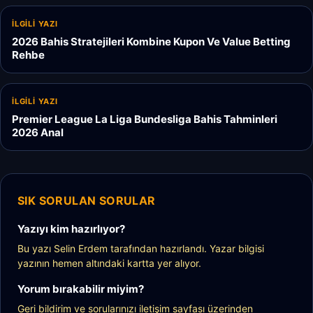
İLGILI YAZI
2026 Bahis Stratejileri Kombine Kupon Ve Value Betting
Rehbe
İLGILI YAZI
Premier League La Liga Bundesliga Bahis Tahminleri
2026 Anal
SIK SORULAN SORULAR
Yazıyı kim hazırlıyor?
Bu yazı Selin Erdem tarafından hazırlandı. Yazar bilgisi
yazının hemen altındaki kartta yer alıyor.
Yorum bırakabilir miyim?
Geri bildirim ve sorularınızı iletişim sayfası üzerinden