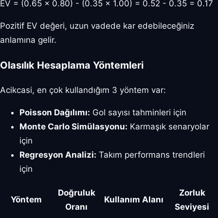
EV = (0.65 × 0.80) - (0.35 × 1.00) = 0.52 - 0.35 = 0.17
Pozitif EV değeri, uzun vadede kar edebileceğiniz
anlamına gelir.
Olasılık Hesaplama Yöntemleri
Acikcasi, en çok kullandığım 3 yöntem var:
Poisson Dağılımı:
Gol sayısı tahminleri için
Monte Carlo Simülasyonu:
Karmaşık senaryolar
için
Regresyon Analizi:
Takım performans trendleri
için
Doğruluk
Zorluk
Yöntem
Kullanım Alanı
Oranı
Seviyesi