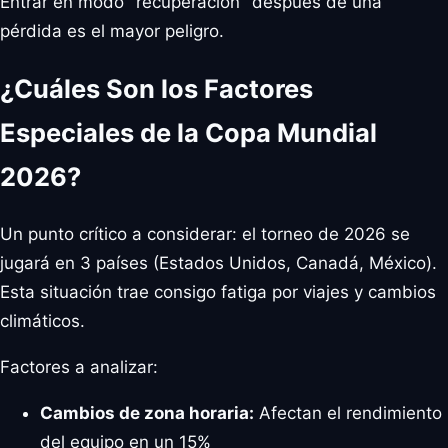
Entrar en modo "recuperación" después de una
pérdida es el mayor peligro.
¿Cuáles Son los Factores
Especiales de la Copa Mundial
2026?
Un punto crítico a considerar: el torneo de 2026 se
jugará en 3 países (Estados Unidos, Canadá, México).
Esta situación trae consigo fatiga por viajes y cambios
climáticos.
Factores a analizar:
Cambios de zona horaria:
Afectan el rendimiento
del equipo en un 15%