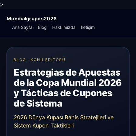
>
Mundialgrupos2026
Ana Sayfa
Blog
Hakkımızda
İletişim
BLOG · KONU EDITÖRÜ
Estrategias de Apuestas
de la Copa Mundial 2026
y Tácticas de Cupones
de Sistema
2026 Dünya Kupası Bahis Stratejileri ve
Sistem Kupon Taktikleri