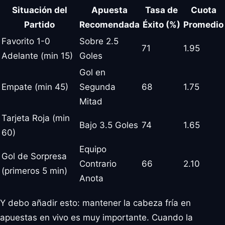
Situación del
Apuesta
Tasa de
Cuota
Partido
Recomendada
Éxito (%)
Promedio
Favorito 1-0
Sobre 2.5
71
1.95
Adelante (min 15)
Goles
Gol en
Empate (min 45)
Segunda
68
1.75
Mitad
Tarjeta Roja (min
Bajo 3.5 Goles
74
1.65
60)
Equipo
Gol de Sorpresa
Contrario
66
2.10
(primeros 5 min)
Anota
Y debo añadir esto: mantener la cabeza fría en
apuestas en vivo es muy importante. Cuando la