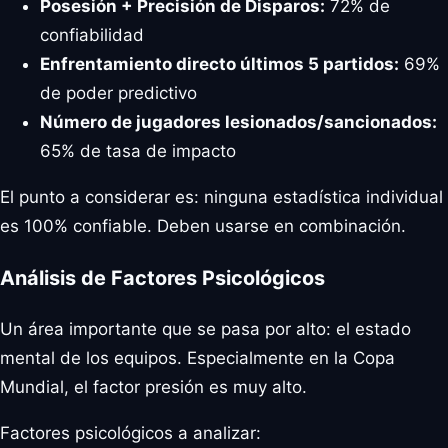
Posesión + Precisión de Disparos:
72% de
confiabilidad
Enfrentamiento directo últimos 5 partidos:
69%
de poder predictivo
Número de jugadores lesionados/sancionados:
65% de tasa de impacto
El punto a considerar es: ninguna estadística individual
es 100% confiable. Deben usarse en combinación.
Análisis de Factores Psicológicos
Un área importante que se pasa por alto: el estado
mental de los equipos. Especialmente en la Copa
Mundial, el factor presión es muy alto.
Factores psicológicos a analizar: