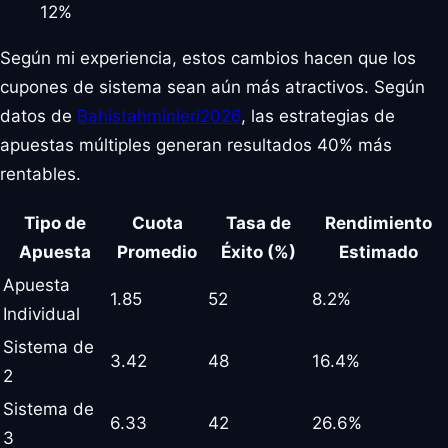
12%
Según mi experiencia, estos cambios hacen que los
cupones de sistema sean aún más atractivos. Según
datos de
Bahistahminleri2026
, las estrategias de
apuestas múltiples generan resultados 40% más
rentables.
Tipo de
Cuota
Tasa de
Rendimiento
Apuesta
Promedio
Éxito (%)
Estimado
Apuesta
1.85
52
8.2%
Individual
Sistema de
3.42
48
16.4%
2
Sistema de
6.33
42
26.6%
3