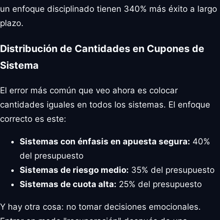
un enfoque disciplinado tienen 340% más éxito a largo
plazo.
Distribución de Cantidades en Cupones de
Sistema
El error más común que veo ahora es colocar
cantidades iguales en todos los sistemas. El enfoque
correcto es este:
Sistemas con énfasis en apuesta segura:
40%
del presupuesto
Sistemas de riesgo medio:
35% del presupuesto
Sistemas de cuota alta:
25% del presupuesto
Y hay otra cosa: no tomar decisiones emocionales.