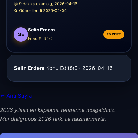
📖 9 dakika okuma
·
🗓️ 2026-04-16
·
🔄 Güncellendi 2026-05-04
Selin Erdem
SE
EXPERT
Konu Editörü
Selin Erdem
Konu Editörü · 2026-04-16
← Ana Sayfa
2026 yilinin en kapsamli rehberine hosgeldiniz.
Mundialgrupos 2026 farki ile hazirlanmistir.