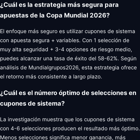
¿Cuál es la estrategia más segura para
apuestas de la Copa Mundial 2026?
El enfoque más seguro es utilizar cupones de sistema
con apuesta segura + variables. Con 1 selección de
muy alta seguridad + 3-4 opciones de riesgo medio,
puedes alcanzar una tasa de éxito del 58-62%. Según
análisis de Mundialgrupos2026, esta estrategia ofrece
el retorno más consistente a largo plazo.
¿Cuál es el número óptimo de selecciones en
cupones de sistema?
La investigación muestra que los cupones de sistema
con 4-6 selecciones producen el resultado más óptimo.
Menos selecciones significa menor ganancia, más