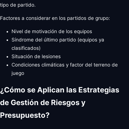
tipo de partido.
Factores a considerar en los partidos de grupo:
Nivel de motivación de los equipos
Síndrome del último partido (equipos ya
clasificados)
Situación de lesiones
Condiciones climáticas y factor del terreno de
juego
¿Cómo se Aplican las Estrategias
de Gestión de Riesgos y
Presupuesto?