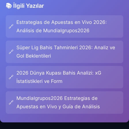
📚 İlgili Yazılar
Estrategias de Apuestas en Vivo 2026:
🔗
Análisis de Mundialgrupos2026
Süper Lig Bahis Tahminleri 2026: Analiz ve
🔗
Gol Beklentileri
2026 Dünya Kupası Bahis Analizi: xG
🔗
İstatistikleri ve Form
Mundialgrupos2026 Estrategias de
🔗
Apuestas en Vivo y Guía de Análisis