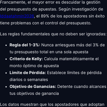
Francamente, el mayor error es descuidar la gestión
del presupuesto de apuestas. Según investigación de
Iddaatahmin2026
, el 89% de los apostadores sin éxito
tiene problemas con el control del presupuesto.
Las reglas fundamentales que no deben ser ignoradas:
Regla del 1-3%:
Nunca arriesgues más del 3% de
tu presupuesto total en una sola apuesta
Criterio de Kelly:
Calcula matemáticamente el
monto óptimo de apuesta
Límite de Pérdida:
Establece límites de pérdida
diarios o semanales
Objetivo de Ganancias:
Detente cuando alcances
tus objetivos de ganancia
Los datos muestran que los apostadores que adoptan