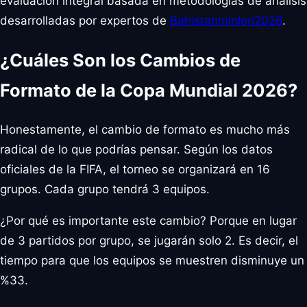
evaluación integral basada en metodologías de análisis
desarrolladas por expertos de
Bahistahminleri2026
.
¿Cuáles Son los Cambios de
Formato de la Copa Mundial 2026?
Honestamente, el cambio de formato es mucho más
radical de lo que podrías pensar. Según los datos
oficiales de la FIFA, el torneo se organizará en 16
grupos. Cada grupo tendrá 3 equipos.
¿Por qué es importante este cambio? Porque en lugar
de 3 partidos por grupo, se jugarán solo 2. Es decir, el
tiempo para que los equipos se muestren disminuye un
%33.