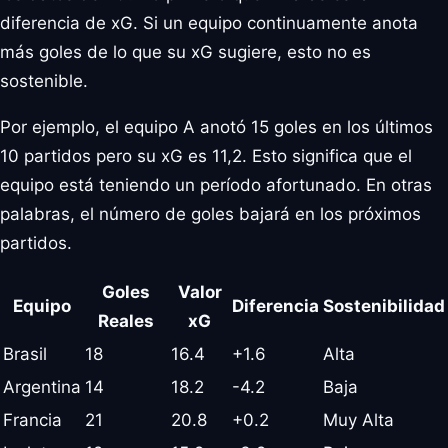
diferencia de xG. Si un equipo continuamente anota
más goles de lo que su xG sugiere, esto no es
sostenible.
Por ejemplo, el equipo A anotó 15 goles en los últimos
10 partidos pero su xG es 11,2. Esto significa que el
equipo está teniendo un período afortunado. En otras
palabras, el número de goles bajará en los próximos
partidos.
Goles
Valor
Equipo
Diferencia
Sostenibilidad
Reales
xG
Brasil
18
16.4
+1.6
Alta
Argentina
14
18.2
-4.2
Baja
Francia
21
20.8
+0.2
Muy Alta