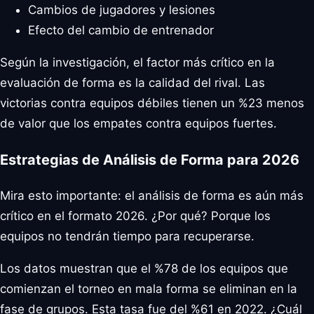
Cambios de jugadores y lesiones
Efecto del cambio de entrenador
Según la investigación, el factor más crítico en la
evaluación de forma es la calidad del rival. Las
victorias contra equipos débiles tienen un %23 menos
de valor que los empates contra equipos fuertes.
Estrategias de Análisis de Forma para 2026
Mira esto importante: el análisis de forma es aún más
crítico en el formato 2026. ¿Por qué? Porque los
equipos no tendrán tiempo para recuperarse.
Los datos muestran que el %78 de los equipos que
comienzan el torneo en mala forma se eliminan en la
fase de grupos. Esta tasa fue del %61 en 2022. ¿Cuál