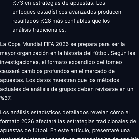
%73 en estrategias de apuestas. Los
enfoques estadísticos avanzados producen
resultados %28 más confiables que los
análisis tradicionales.
La Copa Mundial FIFA 2026 se prepara para ser la
mayor organización en la historia del fútbol. Según las
investigaciones, el formato expandido del torneo
causará cambios profundos en el mercado de
apuestas. Los datos muestran que los métodos
actuales de análisis de grupos deben revisarse en un
%67.
Los análisis estadísticos detallados revelan cómo el
formato 2026 afectará las estrategias tradicionales de
apuestas de fútbol. En este artículo, presentaré una