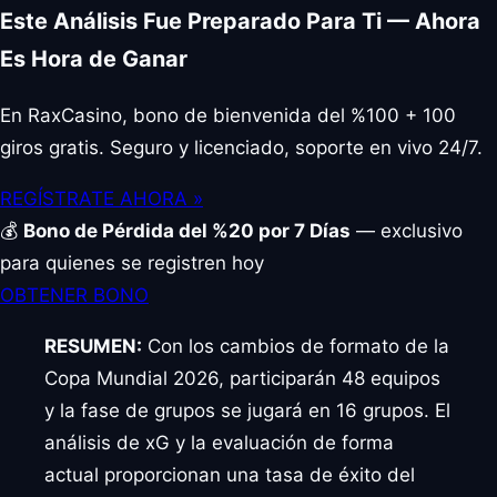
Este Análisis Fue Preparado Para Ti — Ahora
Es Hora de Ganar
En RaxCasino, bono de bienvenida del %100 + 100
giros gratis. Seguro y licenciado, soporte en vivo 24/7.
REGÍSTRATE AHORA »
💰
Bono de Pérdida del %20 por 7 Días
— exclusivo
para quienes se registren hoy
OBTENER BONO
RESUMEN:
Con los cambios de formato de la
Copa Mundial 2026, participarán 48 equipos
y la fase de grupos se jugará en 16 grupos. El
análisis de xG y la evaluación de forma
actual proporcionan una tasa de éxito del