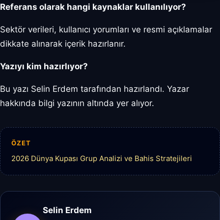
Referans olarak hangi kaynaklar kullanılıyor?
Sektör verileri, kullanıcı yorumları ve resmi açıklamalar
dikkate alınarak içerik hazırlanır.
Yazıyı kim hazırlıyor?
Bu yazı Selin Erdem tarafından hazırlandı. Yazar
hakkında bilgi yazının altında yer alıyor.
ÖZET
2026 Dünya Kupası Grup Analizi ve Bahis Stratejileri
Selin Erdem