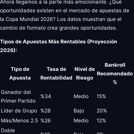
Ahora llegamos a la parte más emocionante. ¿Qué
oportunidades existen en el mercado de apuestas de
la Copa Mundial 2026? Los datos muestran que el
cambio de formato crea grandes oportunidades.
Tipos de Apuestas Más Rentables (Proyección
2026):
Bankroll
Tipo de
Tasa de
Nivel de
Recomendado
Apuesta
Rentabilidad
Riesgo
%
Ganador del
%34
Medio
15%
Primer Partido
Líder de Grupo
%28
Bajo
20%
Más/Menos 2.5
%26
Medio
12%
Doble