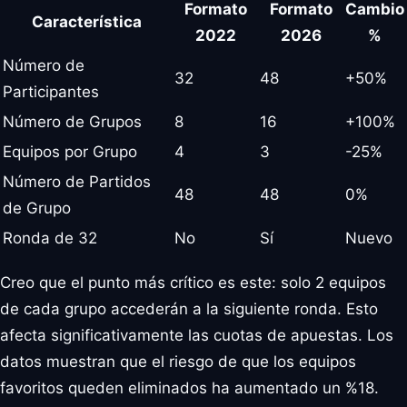
Formato
Formato
Cambio
Característica
2022
2026
%
Número de
32
48
+50%
Participantes
Número de Grupos
8
16
+100%
Equipos por Grupo
4
3
-25%
Número de Partidos
48
48
0%
de Grupo
Ronda de 32
No
Sí
Nuevo
Creo que el punto más crítico es este: solo 2 equipos
de cada grupo accederán a la siguiente ronda. Esto
afecta significativamente las cuotas de apuestas. Los
datos muestran que el riesgo de que los equipos
favoritos queden eliminados ha aumentado un %18.