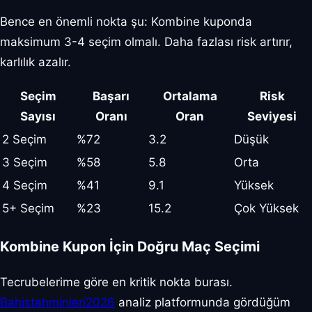
Bence en önemli nokta şu: Kombine kuponda
maksimum 3-4 seçim olmalı. Daha fazlası risk artırır,
karlılık azalır.
Seçim
Başarı
Ortalama
Risk
Sayısı
Oranı
Oran
Seviyesi
2 Seçim
%72
3.2
Düşük
3 Seçim
%58
5.8
Orta
4 Seçim
%41
9.1
Yüksek
5+ Seçim
%23
15.2
Çok Yüksek
Kombine Kupon İçin Doğru Maç Seçimi
Tecrubelerime göre en kritik nokta burası.
Bahistahminleri2026
analiz platformunda gördüğüm