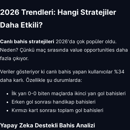
2026 Trendleri: Hangi Stratejiler
Daha Etkili?
Canlı bahis stratejileri
2026'da çok popüler oldu.
Neden? Çünkü maç sırasında value opportunities daha
fazla çıkıyor.
Veriler gösteriyor ki canlı bahis yapan kullanıcılar %34
daha karlı. Özellikle şu durumlarda:
İlk yarı 0-0 biten maçlarda ikinci yarı gol bahisleri
Erken gol sonrası handikap bahisleri
Kırmızı kart sonrası toplam gol bahisleri
Yapay Zeka Destekli Bahis Analizi