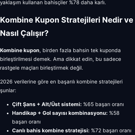
yaklaşım kullanan bahisçiler %78 daha karlı.
Kombine Kupon Stratejileri Nedir ve
Nasıl Çalışır?
Kombine kupon
, birden fazla bahsin tek kuponda
birleştirilmesi demek. Ama dikkat edin, bu sadece
rastgele maçları birleştirmek değil.
2026 verilerine göre en başarılı kombine stratejileri
şunlar:
Çift Şans + Alt/Üst sistemi:
%65 başarı oranı
Handikap + Gol sayısı kombinasyonu:
%58
başarı oranı
Canlı bahis kombine stratejisi:
%72 başarı oranı