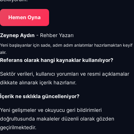
Hemen Oyna
Zeynep Aydın
- Rehber Yazarı
Yeni başlayanlar için sade, adım adım anlatımlar hazırlamaktan keyif
alır.
Referans olarak hangi kaynaklar kullanılıyor?
Sektör verileri, kullanıcı yorumları ve resmi açıklamalar
dikkate alınarak içerik hazırlanır.
İçerik ne sıklıkla güncelleniyor?
Yeni gelişmeler ve okuyucu geri bildirimleri
doğrultusunda makaleler düzenli olarak gözden
geçirilmektedir.