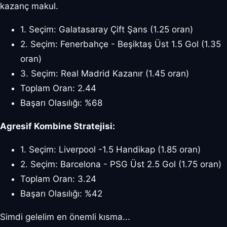
kazanç makul.
1. Seçim: Galatasaray Çift Şans (1.25 oran)
2. Seçim: Fenerbahçe - Beşiktaş Üst 1.5 Gol (1.35
oran)
3. Seçim: Real Madrid Kazanır (1.45 oran)
Toplam Oran: 2.44
Başarı Olasılığı: %68
Agresif Kombine Stratejisi:
1. Seçim: Liverpool -1.5 Handikap (1.85 oran)
2. Seçim: Barcelona - PSG Üst 2.5 Gol (1.75 oran)
Toplam Oran: 3.24
Başarı Olasılığı: %42
Simdi gelelim en önemli kısma...