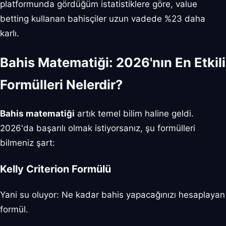
platformunda gördüğüm istatistiklere göre, value
betting kullanan bahisçiler uzun vadede %23 daha
karlı.
Bahis Matematiği: 2026'nın En Etkili
Formülleri Nelerdir?
Bahis matematiği
artık temel bilim haline geldi.
2026'da başarılı olmak istiyorsanız, şu formülleri
bilmeniz şart:
Kelly Criterion Formülü
Yani su oluyor: Ne kadar bahis yapacağınızı hesaplayan
formül.