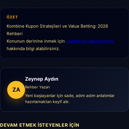
ÖZET
Kombine Kupon Stratejileri ve Value Betting: 2026
Rehberi
Konunun derinine inmek için
>editöryel yaklaşımımız
hakkında bilgi alabilirsiniz.
Zeynep Aydın
Rehber Yazarı
ZA
Yeni başlayanlar için sade, adım adım anlatımlar
hazırlamaktan keyif alır.
DEVAM ETMEK ISTEYENLER IÇIN