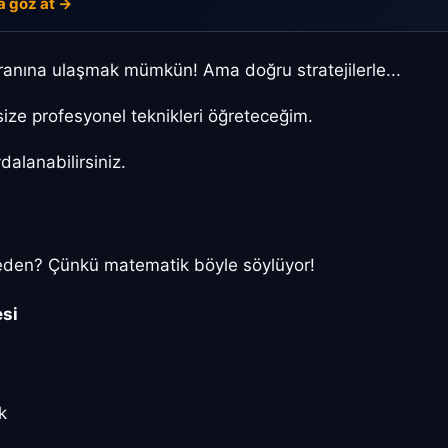
a göz at →
ranına ulaşmak mümkün! Ama doğru stratejilerle...
size profesyonel teknikleri öğreteceğim.
dalanabilirsiniz.
eden? Çünkü matematik böyle söylüyor!
esi
k