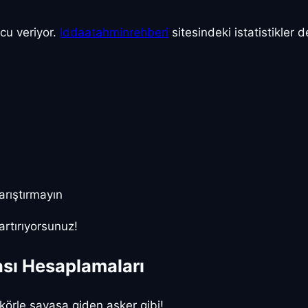
cu veriyor.
Iddaatahminrehberi
sitesindeki istatistikler 
arıştırmayın
artırıyorsunuz!
sı Hesaplamaları
körle savaşa giden asker gibi!