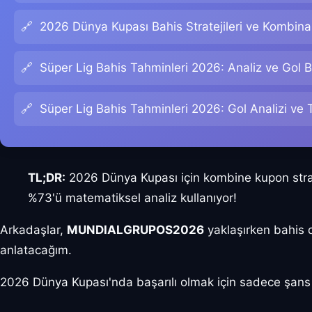
🔗
2026 Dünya Kupası Bahis Stratejileri ve Kombina
🔗
Süper Lig Bahis Tahminleri 2026: Analiz ve Gol Be
🔗
Süper Lig Bahis Tahminleri 2026: Gol Analizi ve Ta
TL;DR:
2026 Dünya Kupası için kombine kupon strateji
%73'ü matematiksel analiz kullanıyor!
Arkadaşlar,
MUNDIALGRUPOS2026
yaklaşırken bahis d
anlatacağım.
2026 Dünya Kupası'nda başarılı olmak için sadece şans ye