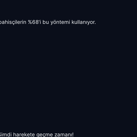
 bahisçilerin %68'i bu yöntemi kullanıyor.
. Şimdi harekete geçme zamanı!