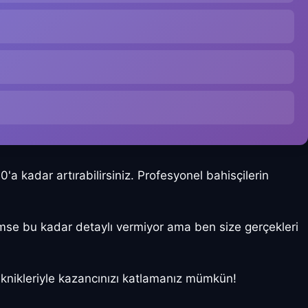
'a kadar artırabilirsiniz. Profesyonel bahisçilerin
kimse bu kadar detaylı vermiyor ama ben size gerçekleri
eknikleriyle kazancınızı katlamanız mümkün!