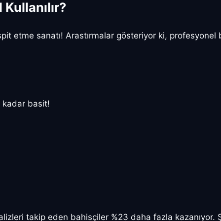
 Kullanılır?
espit etme sanatı! Arastırmalar gösteriyor ki, profesyonel
 kadar basit!
alizleri takip eden bahisçiler %23 daha fazla kazanıyor